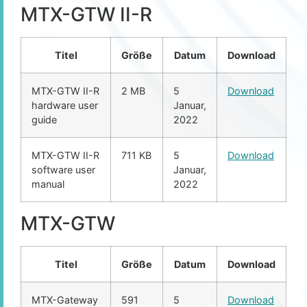
MTX-GTW II-R
Titel
Größe
Datum
Download
MTX-GTW II-R
2 MB
5
Download
hardware user
Januar,
guide
2022
MTX-GTW II-R
711 KB
5
Download
software user
Januar,
manual
2022
MTX-GTW
Titel
Größe
Datum
Download
MTX-Gateway
591
5
Download