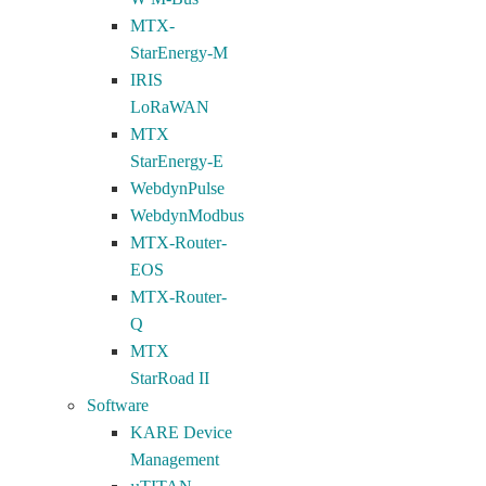
MTX-
StarEnergy-M
IRIS
LoRaWAN
MTX
StarEnergy-E
WebdynPulse
WebdynModbus
MTX-Router-
EOS
MTX-Router-
Q
MTX
StarRoad II
Software
KARE Device
Management