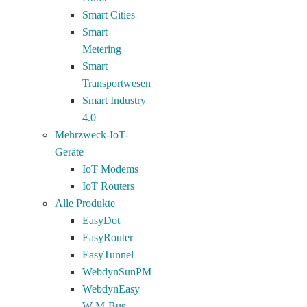
Smart Cities
Smart
Metering
Smart
Transportwesen
Smart Industry
4.0
Mehrzweck-IoT-
Geräte
IoT Modems
IoT Routers
Alle Produkte
EasyDot
EasyRouter
EasyTunnel
WebdynSunPM
WebdynEasy
W M-Bus