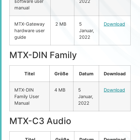
software user
2022
manual
MTX-Gateway
2 MB
5
Download
hardware user
Januar,
guide
2022
MTX-DIN Family
Titel
Größe
Datum
Download
MTX-DIN
4 MB
5
Download
Family User
Januar,
Manual
2022
MTX-C3 Audio
Titel
Größe
Datum
Download