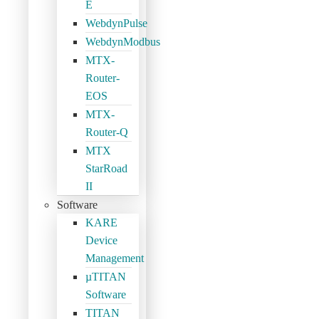
E
WebdynPulse
WebdynModbus
MTX-
Router-
EOS
MTX-
Router-Q
MTX
StarRoad
II
Software
KARE
Device
Management
µTITAN
Software
TITAN