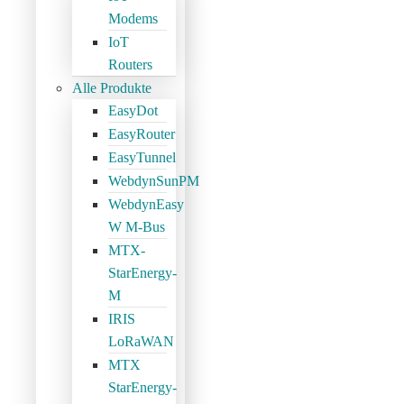
Modems
IoT
Routers
Alle Produkte
EasyDot
EasyRouter
EasyTunnel
WebdynSunPM
WebdynEasy
W M-Bus
MTX-
StarEnergy-
M
IRIS
LoRaWAN
MTX
StarEnergy-