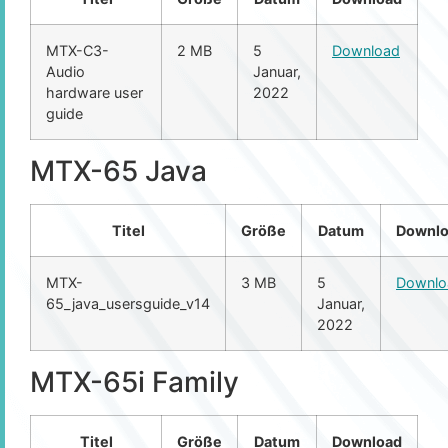
MTX-C3-
2 MB
5
Download
Audio
Januar,
hardware user
2022
guide
MTX-65 Java
Titel
Größe
Datum
Downl
MTX-
3 MB
5
Downlo
65_java_usersguide_v14
Januar,
2022
MTX-65i Family
Titel
Größe
Datum
Download