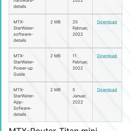
hardware-
2022
details
MTX-
2 MB
25
Download
StarWater-
Februar,
software-
2022
details
MTX-
2 MB
11
Download
StarWater-
Februar,
Power-up
2022
Guide
MTX-
2 MB
5
Download
StarWater-
Januar,
App-
2022
Sofware-
details
MTX-Router-Titan mini