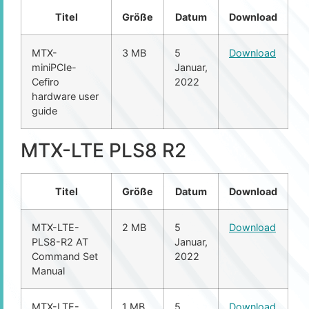
Titel
Größe
Datum
Download
MTX-
3 MB
5
Download
miniPCIe-
Januar,
Cefiro
2022
hardware user
guide
MTX-LTE PLS8 R2
Titel
Größe
Datum
Download
MTX-LTE-
2 MB
5
Download
PLS8-R2 AT
Januar,
Command Set
2022
Manual
MTX-LTE-
1 MB
5
Download