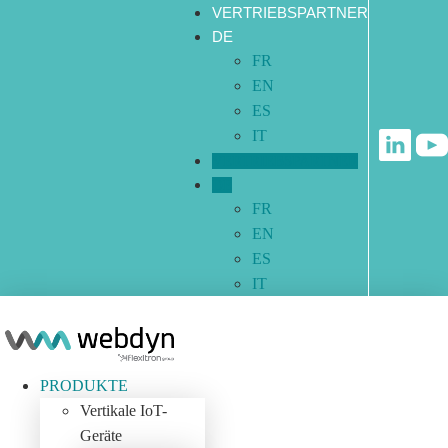
Zum
VERTRIEBSPARTNER
Inhalt
DE
springen
FR
EN
ES
IT
VERTRIEBSPARTNER
DE
FR
EN
ES
IT
PRODUKTE
Vertikale IoT-
Geräte