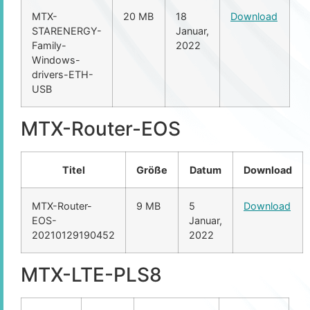
MTX-
20 MB
18
Download
STARENERGY-
Januar,
Family-
2022
Windows-
drivers-ETH-
USB
MTX-Router-EOS
Titel
Größe
Datum
Download
MTX-Router-
9 MB
5
Download
EOS-
Januar,
20210129190452
2022
MTX-LTE-PLS8